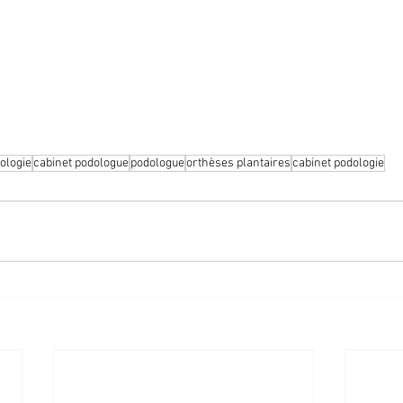
nsultent un pédicure-podologue au moins 2 fois par an.
ologie
cabinet podologue
podologue
orthèses plantaires
cabinet podologie