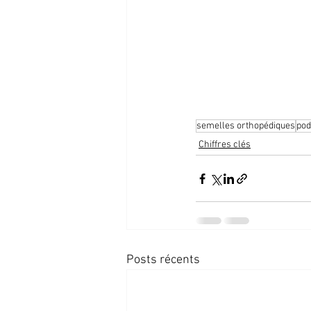
35%  des Français co
semelles orthopédiques
pod
Chiffres clés
Posts récents