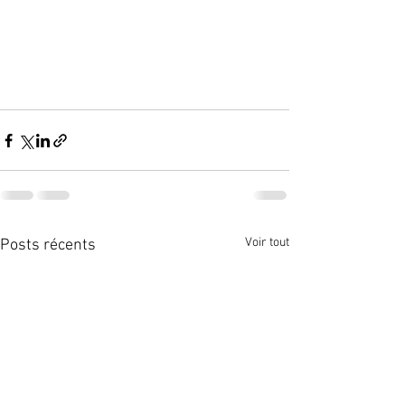
50% de la population porte des baskets.
Voir tout
Posts récents