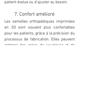
patient évolue ou d'ajuster au besoin.
7. Confort amélioré
Les semelles orthopédiques imprimées 
en 3D sont souvent plus confortables 
pour les patients, grâce à la précision du 
processus de fabrication. Elles peuvent 
intégrer des zones de souplesse et de 
rigidité personnalisées, assurant ainsi un 
meilleur soutien et une réduction des 
points de pression inconfortables.
Prinsoles offre aux podologues qui 
souhaitent essayer l'impression 3D une 
période d'essai de 3 mois, sans 
engagement ni investissement.
semelles orthopédiques
podologie
cabinet podologue
podologue
orthèses plantaires
cabinet podologie
impression 3D
innovation 3D