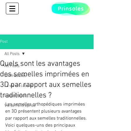
Post
All Posts
Quels sont les avantages
All Posts
des semelles imprimées en
Chiffres clés
3D par rapport aux semelles
La vie en cabinet
traditionnelles ?
Evénements
Les semelles orthopédiques imprimées 
Vie de l'entreprise
en 3D présentent plusieurs avantages 
par rapport aux semelles traditionnelles. 
Voici quelques-uns des principaux 